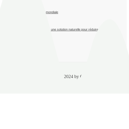
Constitution d’une propoliteque mondiale
La propolis au service du végétal : une solution naturelle pour réduire les intrants
chimiques en agriculture
© Copyright 2024 by OFA