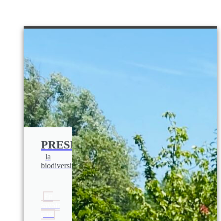
PRESERVER
la
biodiversité
En
savoir
plus