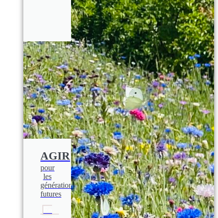
AGIR
pour
les
générations
futures
En