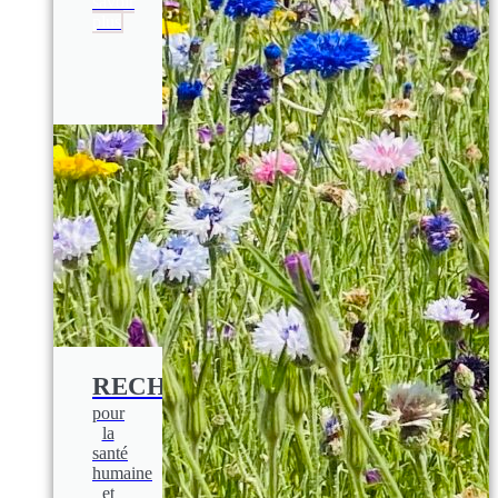
savoir
plus
RECHERCHE
pour
la
santé
humaine
et