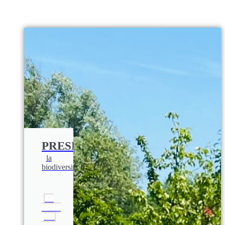
PRESERVER
la
biodiversité
En
savoir
plus