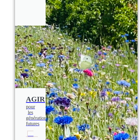
AGIR
pour
les
générations
futures
En
savoir