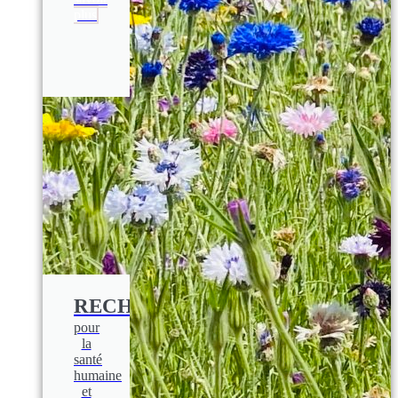
plus
RECHERCHE
pour
la
santé
humaine
et