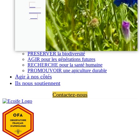
En
savoir
plus
PRESERVER la biodiversité
AGIR pour les générations futures
RECHERCHE pour la santé humaine
PROMOUVOIR une apiculture durable
Agir à nos côtés
Ils nous soutiennent
Contactez-nous