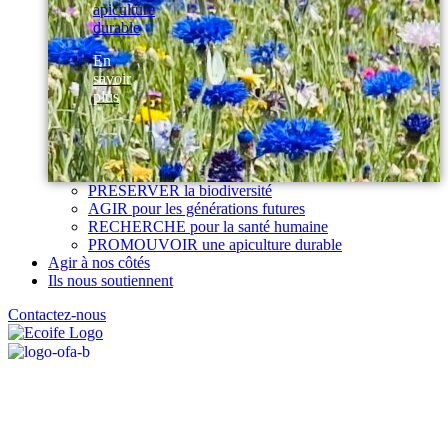
apiculture
durable
En
savoir
plus
PRESERVER la biodiversité
AGIR pour les générations futures
RECHERCHE pour la santé humaine
PROMOUVOIR une apiculture durable
Agir à nos côtés
Ils nous soutiennent
Contactez-nous